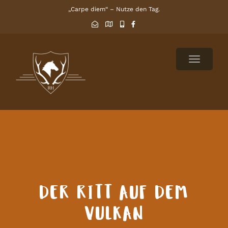
„Carpe diem“ – Nutze den Tag.
TOGGLE
NAVIGAT
DER RITT AUF DEM
VULKAN